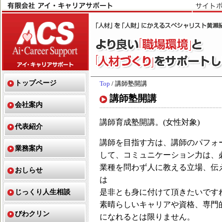
トップページ
Top
/ 講師塾開講
講師塾開講
会社案内
講師育成塾開講。(女性対象)
代表紹介
講師を目指す方は、講師のパフォ
業務案内
して、コミュニケーション力は、
業種を問わず人に教える立場、伝
おしらせ
は
じっくり人生相談
是非とも身に付けて頂きたいです
素晴らしいキャリアや資格、専門
びわクリン
になれるとは限りません。