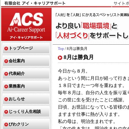
トップページ
Top
/ 8月は勝負月
8月は勝負月
会社案内
今日から８月。
代表紹介
あっという間に月日が経って行き
１８日でまた一つ年を重ねます。
業務案内
毎年８月は、自分の人生を振り返
おしらせ
この世に生を受けたことに感謝。
日頃、お世話になっている皆様の
じっくり人生相談
ますます仕事に熱が入ります。
私の母は、明治生まれです。
びわクリン
「女の生き方は、明治生まれの女