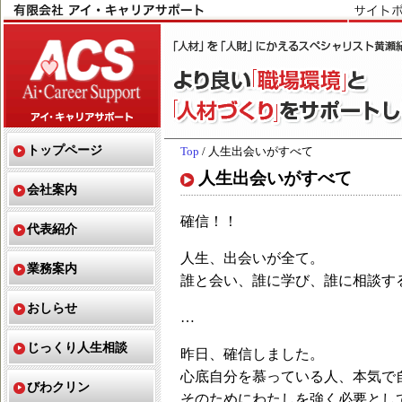
トップページ
Top
/ 人生出会いがすべて
人生出会いがすべて
会社案内
確信！！
代表紹介
人生、出会いが全て。
業務案内
誰と会い、誰に学び、誰に相談す
おしらせ
…
じっくり人生相談
昨日、確信しました。
心底自分を慕っている人、本気で
びわクリン
そのためにわたしを強く必要とし