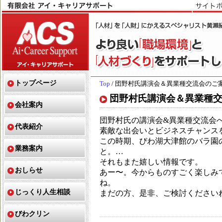
トップページ
Top
/ 団野村氏講演会＆異業種交流会のご
団野村氏講演会＆異業種
会社案内
団野村氏の講演会&異業種交流会
代表紹介
素敵な出会いとビジネスチャンス
この時期、びわ湖大津館のバラ園
業務案内
と。
…
それもまた嬉しい情報です。
おしらせ
あー〜。今からものすごく楽しみ
ね。
じっくり人生相談
まだの方、是非、ご検討ください
びわクリン