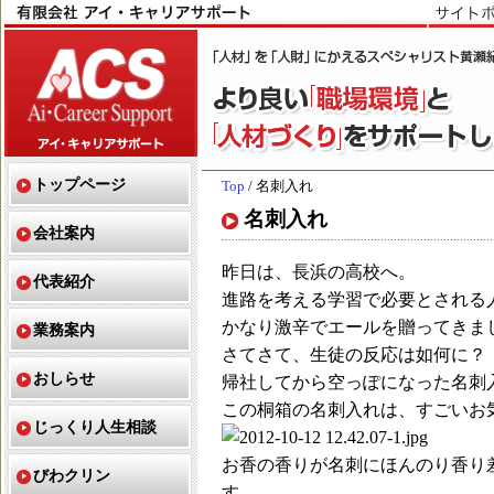
トップページ
Top
/ 名刺入れ
名刺入れ
会社案内
昨日は、長浜の高校へ。
代表紹介
進路を考える学習で必要とされる
かなり激辛でエールを贈ってきま
業務案内
さてさて、生徒の反応は如何に？
おしらせ
帰社してから空っぽになった名刺
この桐箱の名刺入れは、すごいお
じっくり人生相談
お香の香りが名刺にほんのり香り
びわクリン
す。