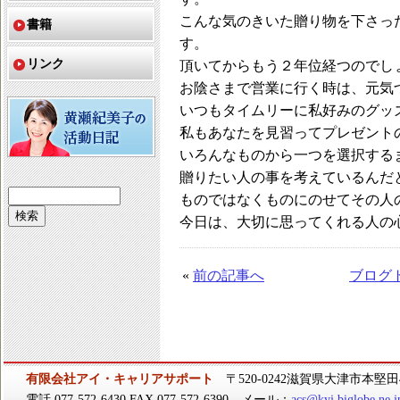
こんな気のきいた贈り物を下さっ
書籍
す。
リンク
頂いてからもう２年位経つのでし
お陰さまで営業に行く時は、元気
いつもタイムリーに私好みのグッ
私もあなたを見習ってプレゼント
いろんなものから一つを選択する
贈りたい人の事を考えているんだ
ものではなくものにのせてその人
今日は、大切に思ってくれる人の
«
前の記事へ
ブログ
有限会社アイ・キャリアサポート
〒520-0242滋賀県大津市本堅田4-
電話 077-572-6430 FAX 077-572-6390 メール：
acs@kyj.biglobe.ne.j