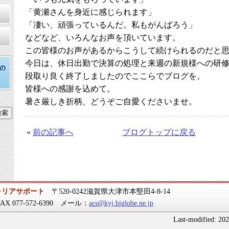
「黄瀬さんを身近に感じられます」
「凄い、頑張っているんだ。私もがんばろう」
などなど、いろんなお声を頂いています。
この皆様のお声があるからこうして続けられるのだと
今日は、休日出勤で決算の処理と来週の新規様への研
段取り良く終了しましたのでここらでブログを。
皆様への感謝を込めて。
暑さ厳しき折柄、どうぞご自愛くださいませ。
«
前の記事へ
ブログトップに戻る
ャリアサポート
〒520-0242滋賀県大津市本堅田4-8-14
 FAX 077-572-6390 メール：
acs@kyj.biglobe.ne.jp
Last-modified: 20