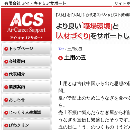
トップページ
Top
/ 土用の丑
土用の丑
会社案内
代表紹介
土用とは古代中国から出た思想の
業務案内
間。
夏バテ防止のためにうなぎを食べ
おしらせ
ら。
じっくり人生相談
売上不振に悩んだうなぎ屋から相
うなぎを宣伝し繁盛したそうです
びわクリン
丑の日に「う」のつくもの（うど