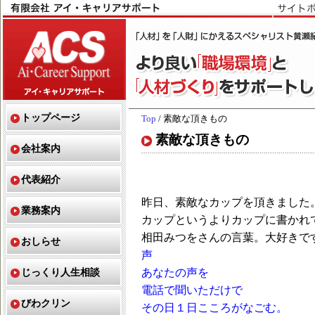
トップページ
Top
/ 素敵な頂きもの
素敵な頂きもの
会社案内
代表紹介
昨日、素敵なカップを頂きました
業務案内
カップというよりカップに書かれ
相田みつをさんの言葉。大好きで
おしらせ
声
じっくり人生相談
あなたの声を
電話で聞いただけで
びわクリン
その日１日こころがなごむ。