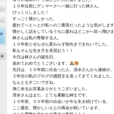
１０年位前にデンマークへ一緒に行った林さん。
びっくりしました！
すっごく懐かしかった。
疲れてへとへとの私へのご褒美だったような気がしま
懐かしく話をしているうちに疲れはどこかへ吹っ飛び
林さんは私の尊敬する人。
１０年前とぜんぜん変わらず前向きできれいでした。
私もそんな生き方を見習おう！！
今日は林さんの誕生日。
改めておめでとうございます。
先日は、１０年前に出会った人、清水さんから連絡が
２年分の私のブログの感想文を送ってきてくれました
なんともすごいですね。
身に余るお言葉ありがとうございました。
清水さんはまた、とても素敵な紳士です。
１０年前、２０年前の出会いが今も生き続けている。
ここ最近、懐かしい人との再会が続いています。