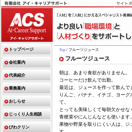
トップページ
Top
/ フルーツジュース
フルーツジュース
会社案内
朝は、あまり食欲がありません。
代表紹介
コーヒーだけ飲んで出勤。
最近は、ジュースを作って飲んで
業務案内
りんご、バナナ、イチゴ、ヨーグ
おしらせ
て。
とっても美味しくて毎朝欠かせな
じっくり人生相談
青梗菜やにんじんなども使います
果物や野菜を取りにくい人は、ジ
びわクリン
す。