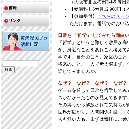
（大阪市北区梅田3-4-5 毎
書籍
【受講料】6カ月12,960円
【参加受付】
こちらのペー
リンク
ただけます。電話でのお申込みは 
日常を 「哲学」 してみたら面白
「哲学」というと難しく敷居が高
が、身近なことをあれこれ考えて
学です。自分のこと、家庭のこと
将来のこと、一人で考え悩まず、
話してみませんか。
なぜ？ なぜ？ なぜ？ なぜ？
ゲームを通して日常を哲学してみ
づかなかったものが見えてきます
その縛りから解放されて気持ちが
世界が広がり、人間関係も楽しく
人も無い人も、まずは気軽にご参