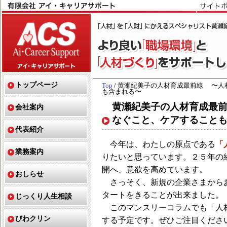
トップページ
Top
/ 黄瀬紀美子の人材育成最前線 〜
も含まれる〜
黄瀬紀美子の人材育成最
会社案内
なぐこと、ケアすること
代表紹介
今年は、わたしの原点である
「
業務案内
りたいと思っています。２５年の
開へ、意欲を高めています。
おしらせ
さっそく、新規の企業さまから
タートをきることが出来ました。
じっくり人生相談
このマンスリーコラムでも「人
びわクリン
する予定です。ぜひご注目くださ