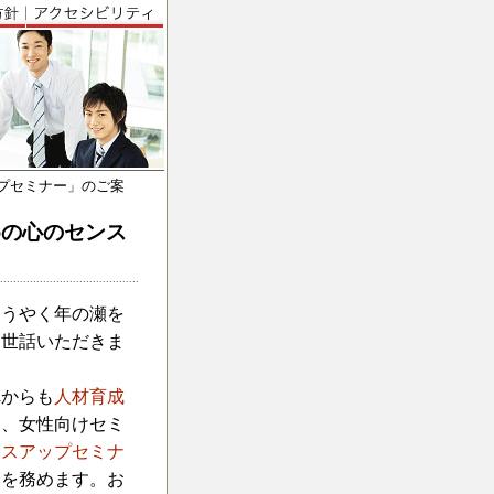
プセミナー」のご案
めの心のセンス
ようやく年の瀬を
お世話いただきま
からも
人材育成
に、女性向けセミ
ンスアップセミナ
師を務めます。お