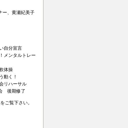
ナー、黄瀬紀美子
たい自分宣言
る！メンタルトレー
柔軟体操
こう動く！
表会リハーサル
表会 後期修了
ジ
をご覧下さい。