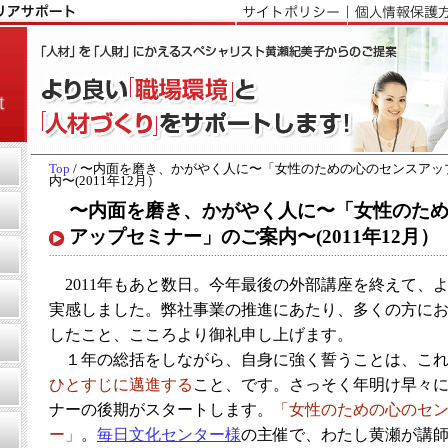
Top
/ 〜内面を磨き、かがやく人に〜「女性のための心のセンスアッ
内〜(2011年12月）
〜内面を磨き、かがやく人に〜「女性のた
アップセミナー」のご案内〜(2011年12月）
2011年もあと数日。今年最後の外部講座を終えて、
実感しました。弊社事業の推進にあたり、多くの方に
したこと、こころより御礼申し上げます。
１年の総括をしながら、自身に強く誓うことは、これ
ひとすじに邁進する
こと、です。さっそく年明け早々
ナーの後期がスタートします。
「女性のための心のセ
ー」
。
毎日文化センター様
の主催で、わたし黄瀬が講