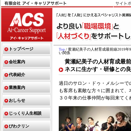
トップページ
Top
/ 黄瀬紀美子の人材育成最前線201
い関係
黄瀬紀美子の人材育成最前線
会社案内
ネスに生かす・研修との
代表紹介
過日のサロン・ドゥ・メルシーで
業務案内
も客席も素敵な方々に囲まれて、
３０年来の仕事仲間が毎回来てく
おしらせ
じっくり人生相談
びわクリン