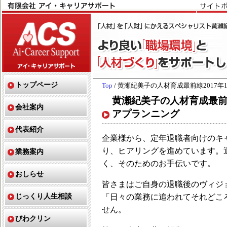
トップページ
Top
/ 黄瀬紀美子の人材育成最前線2017
黄瀬紀美子の人材育成最前線
会社案内
アプランニング
代表紹介
企業様から、定年退職者向けのキ
り、ヒアリングを進めています。
業務案内
く、そのためのお手伝いです。
おしらせ
皆さまはご自身の退職後のヴィジ
じっくり人生相談
「日々の業務に追われてそれどこ
せん。
びわクリン