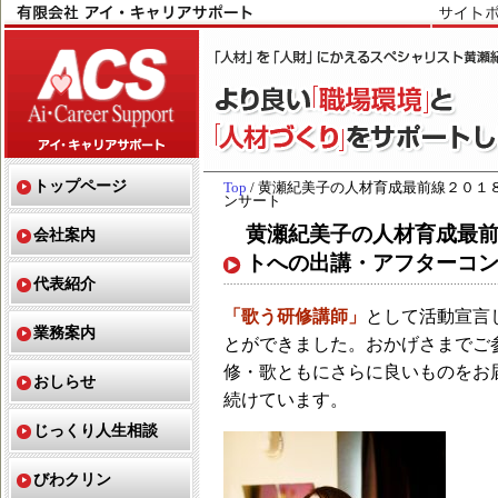
トップページ
Top
/ 黄瀬紀美子の人材育成最前線２０１
ンサート
黄瀬紀美子の人材育成最前
会社案内
トへの出講・アフターコ
代表紹介
「歌う研修講師」
として活動宣言
業務案内
とができました。おかげさまでご
修・歌ともにさらに良いものをお
おしらせ
続けています。
じっくり人生相談
びわクリン