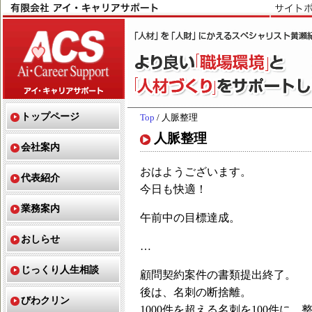
トップページ
Top
/ 人脈整理
人脈整理
会社案内
おはようございます。
代表紹介
今日も快適！
業務案内
午前中の目標達成。
おしらせ
…
じっくり人生相談
顧問契約案件の書類提出終了。
後は、名刺の断捨離。
びわクリン
1000件を超える名刺を100件に