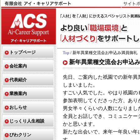
トップページ
Top
/ 新年異業種交流会お申込み満員御礼
新年異業種交流会お申込
会社案内
先日、ご案内した祇園での新年異
代表紹介
しまいました。
すごい人気でした。やはり祇園の
業務案内
参加表明してくださった方、あり
おしらせ
男女半々くらいの人数になりまし
全員とお話しでき、コミュニケー
じっくり人生相談
かと思います。
新たな出会いで、来年一年良い年
びわクリン
す。