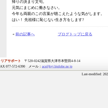
帰りの決まり文句。
元気にまじめに働きなさい。
今年も両親のこの言葉が聴こえたような気がします。
はい！ 先祖様に恥じない生き方をします?
«
前の記事へ
ブログトップに戻る
ャリアサポート
〒520-0242滋賀県大津市本堅田4-8-14
 FAX 077-572-6390 メール：
acs@kyj.biglobe.ne.jp
Last-modified: 20