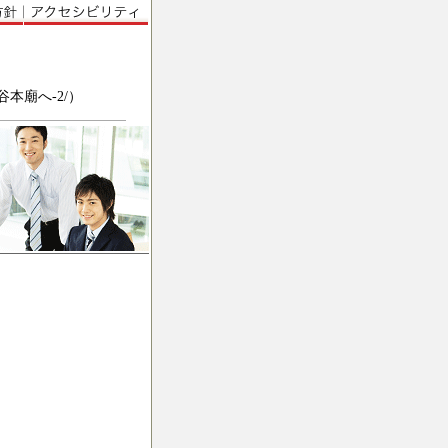
/大谷本廟へ-2/）
。