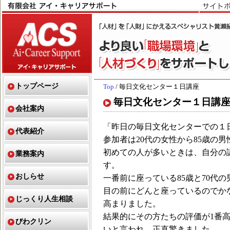
トップページ
Top
/ 毎日文化センター１日講座
毎日文化センター１日講
会社案内
「昨日の毎日文化センターでの１
代表紹介
参加者は20代の女性から85歳の
初めての人が多いときは、自分の
業務案内
す。
おしらせ
一番前に座っている85歳と70代の
目の前にどんと座っているのでか
じっくり人生相談
高まりました。
結果的にその方たちの評価が1番
びわクリン
いと言われ、正直驚きました。