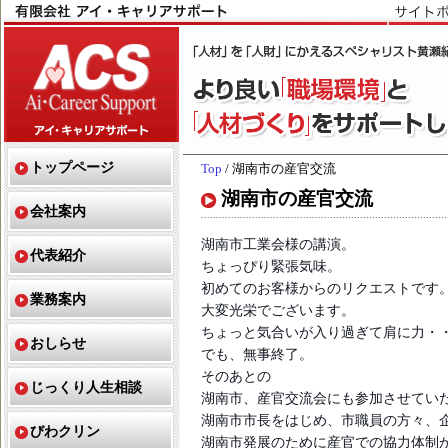
トップページ
Top
/ 湖南市の産官交流
湖南市の産官交流
会社案内
湖南市工業会様の講演。
代表紹介
ちょっぴり緊張気味。
初めてのお客様からのリクエストです
業務案内
大変光栄でございます。
ちょっと気合いが入り過ぎて肩に力・
おしらせ
でも、無事終了。
そのあとの
じっくり人生相談
湖南市、産官交流会にも参加させてい
湖南市市長をはじめ、市職員の方々、企
びわクリン
湖南市発展のために産官での協力体制