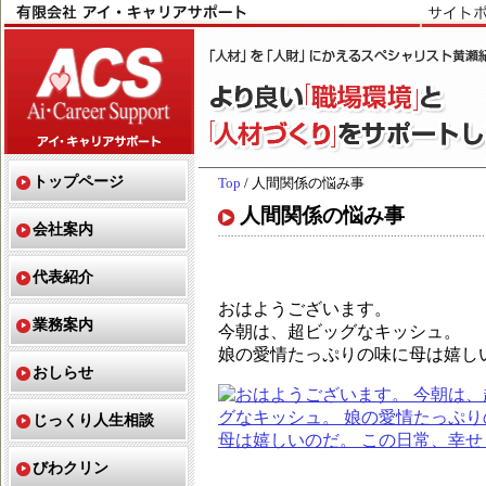
トップページ
Top
/ 人間関係の悩み事
人間関係の悩み事
会社案内
代表紹介
おはようございます。
業務案内
今朝は、超ビッグなキッシュ。
娘の愛情たっぷりの味に母は嬉し
おしらせ
じっくり人生相談
びわクリン