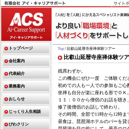
トップページ
Top
/ 比叡山延暦寺座禅体験ツアー
比叡山延暦寺座禅体験ツ
会社案内
残席わずか。
代表紹介
この機会にぜひ一度 ご体験くだ
初めての人も一人での参加もご心
業務案内
坐禅も自分が楽に座れる形でＯＫ
おしらせ
１１：００から僧侶のお話を聴き
修了後僧侶のお話しで終わり。
じっくり人生相談
その時間、全部で11時から12時ま
昼食は、琵琶湖ホテルのバーを貸
びわクリン
琵琶湖を目の前にして、最高のロ