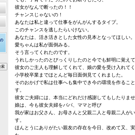
彼女がなんで断ったの！！
チャンスじゃないの！
あなたは私と違って仕事をがんがんするタイプ。
このチャンスを逃したらいけない。
あなたは、活き活きとした女性の見本となってほしい
愛ちゃんは私が面倒みる。
そう言ってくれたのです。
うれしかったのとびっくりしたのと今でも鮮明に覚え
彼女のご主人も理解してくれて、娘の愛を受け入れて
小学校卒業までほとんど毎日面倒見てくれました。
そのおかげで私は仕事へも集中でき今の環境を作るこ
す。
彼女ご夫婦には、本当にどれだけ感謝してもしたりま
娘は、今も彼女夫婦をパパ、ママと呼び
我が家はお父さん、お母さんと父親二人と母親二人が
す。
ほんとうにありがたい親友の存在を今日、改めて又、