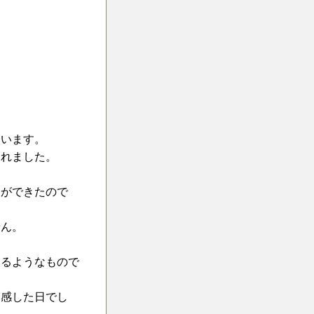
。
ています。
くれました。
とができたので
せん。
いるようなもので
実感した日でし