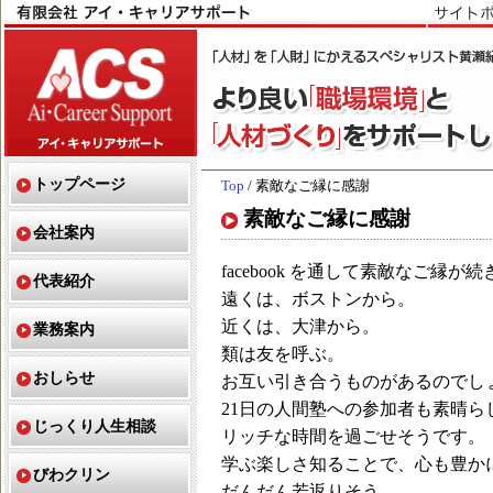
トップページ
Top
/ 素敵なご縁に感謝
素敵なご縁に感謝
会社案内
facebook を通して素敵なご縁が
代表紹介
遠くは、ボストンから。
近くは、大津から。
業務案内
類は友を呼ぶ。
おしらせ
お互い引き合うものがあるのでし
21日の人間塾への参加者も素晴ら
じっくり人生相談
リッチな時間を過ごせそうです。
学ぶ楽しさ知ることで、心も豊か
びわクリン
だんだん若返りそう。