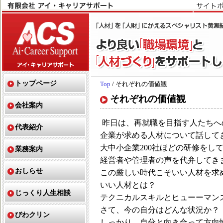
トップページ
Top
/ それぞれの価値観
それぞれの価値観
会社案内
昨日は、再就職を目指す人たちへ
代表紹介
企業が求める人材について話して
大中小企業200社ほどの研修をし
業務案内
経営者や管理者の声を代弁してき
おしらせ
この厳しい時代こそいい人材を求
いい人材とは？
じっくり人生相談
テクニカルスキルとヒューーマン
さて、今の自分はどんな状況か？
びわクリン
しっかり、自分と向き合って方向