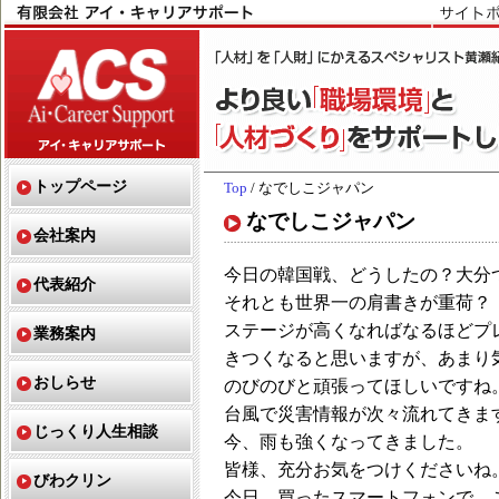
トップページ
Top
/ なでしこジャパン
なでしこジャパン
会社案内
今日の韓国戦、どうしたの？大分
代表紹介
それとも世界一の肩書きが重荷？
ステージが高くなればなるほどプ
業務案内
きつくなると思いますが、あまり
おしらせ
のびのびと頑張ってほしいですね
台風で災害情報が次々流れてきま
じっくり人生相談
今、雨も強くなってきました。
皆様、充分お気をつけくださいね
びわクリン
今日、買ったスマートフォンで、