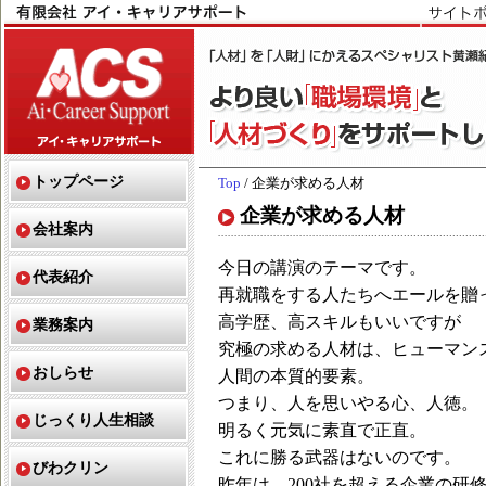
トップページ
Top
/ 企業が求める人材
企業が求める人材
会社案内
今日の講演のテーマです。
代表紹介
再就職をする人たちへエールを贈
高学歴、高スキルもいいですが
業務案内
究極の求める人材は、ヒューマン
おしらせ
人間の本質的要素。
つまり、人を思いやる心、人徳。
じっくり人生相談
明るく元気に素直で正直。
これに勝る武器はないのです。
びわクリン
昨年は、200社を超える企業の研