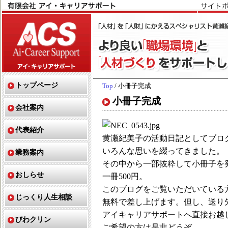
トップページ
Top
/ 小冊子完成
小冊子完成
会社案内
代表紹介
黄瀬紀美子の活動日記としてブロ
いろんな思いを綴ってきました。
業務案内
その中から一部抜粋して小冊子を
おしらせ
一冊500円。
このブログをご覧いただいている
じっくり人生相談
無料で差し上げます。但し、送り
アイキャリアサポートへ直接お越
びわクリン
ご希望の方は是非どうぞ。