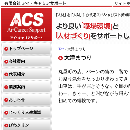
トップページ
Top
/ 大津まつり
大津まつり
会社案内
丸屋町の店、パーンの笛の二階で
代表紹介
お祭り気分をたっぷり味わってき
山車は、手が届きそうなすぐ目の
業務案内
わー、きゃー、と叫びながら飛ん
おしらせ
初めての経験です。
じっくり人生相談
びわクリン