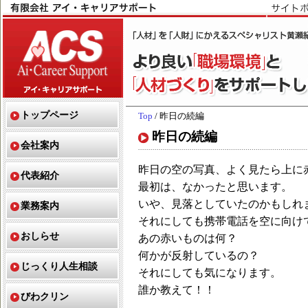
トップページ
Top
/ 昨日の続編
昨日の続編
会社案内
昨日の空の写真、よく見たら上に
代表紹介
最初は、なかったと思います。
いや、見落としていたのかもしれ
業務案内
それにしても携帯電話を空に向け
おしらせ
あの赤いものは何？
何かが反射しているの？
じっくり人生相談
それにしても気になります。
誰か教えて！！
びわクリン