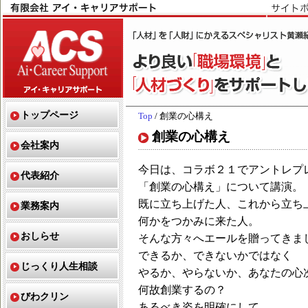
トップページ
Top
/ 創業の心構え
創業の心構え
会社案内
今日は、コラボ２１でアントレプ
代表紹介
「創業の心構え」について講演。
既に立ち上げた人、これから立ち
業務案内
何かをつかみに来た人。
おしらせ
そんな方々へエールを贈ってきま
できるか、できないかではなく
じっくり人生相談
やるか、やらないか、あなたの心
何故創業するの？
びわクリン
あるべき姿を明確にして