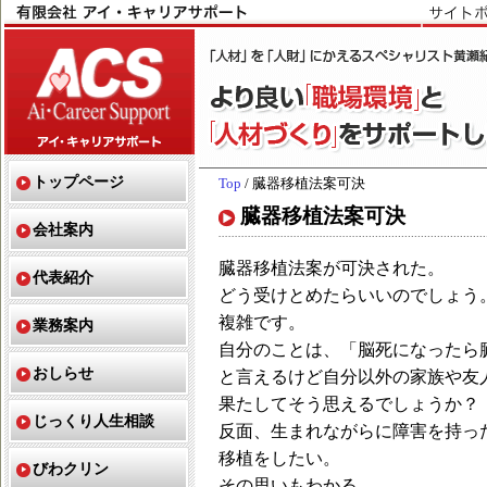
トップページ
Top
/ 臓器移植法案可決
臓器移植法案可決
会社案内
臓器移植法案が可決された。
代表紹介
どう受けとめたらいいのでしょう
複雑です。
業務案内
自分のことは、「脳死になったら
おしらせ
と言えるけど自分以外の家族や友
果たしてそう思えるでしょうか？
じっくり人生相談
反面、生まれながらに障害を持っ
移植をしたい。
びわクリン
その思いもわかる。