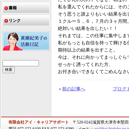
私を選んでくれたからには、その
書籍
そう思うと誰よりもいい結果を出
リンク
１クルー５，６，７月の３ヶ月間
絶対いい結果を出したい！！
それまでは、この仕事に集中しま
私がもっとも自信を持って輝ける
期待以上の結果を出すこと。
今は、それに向かってまっしぐら
せっかく誘ってくれた方、
お付き合いできなくてごめんなさ
«
前の記事へ
ブログ
有限会社アイ・キャリアサポート
〒520-0242滋賀県大津市本堅田4-
電話 077-572-6430 FAX 077-572-6390 メール：
acs@kyj.biglobe.ne.j