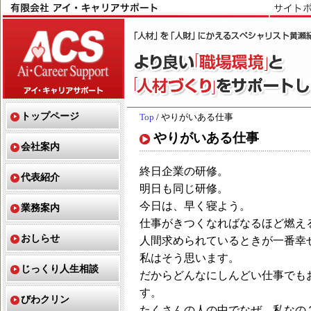
トップページ
Top
/ やりがいある仕事
やりがいある仕事
会社案内
終日企業の研修。
代表紹介
明日も同じ研修。
今日は、早く寝よう。
業務案内
仕事がきつくなればなるほど燃え
おしらせ
人間求められているときが一番幸
私はそう思います。
じっくり人生相談
だからどんなにしんどい仕事でも
す。
びわクリン
たくさんの人の中でなぜ、私なの