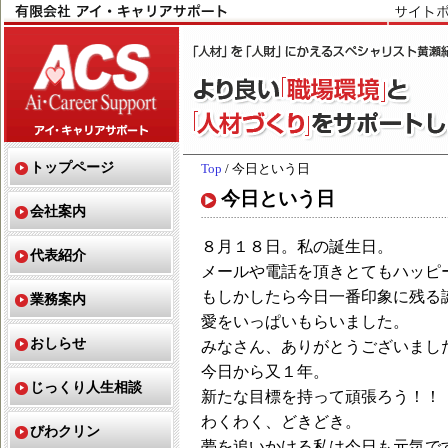
トップページ
Top
/ 今日という日
今日という日
会社案内
８月１８日。私の誕生日。
代表紹介
メールや電話を頂きとてもハッピ
もしかしたら今日一番印象に残る
業務案内
愛をいっぱいもらいました。
おしらせ
みなさん、ありがとうございまし
今日から又１年。
じっくり人生相談
新たな目標を持って頑張ろう！！
わくわく、どきどき。
びわクリン
夢を追いかける私は今日も元気で